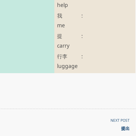
help
我
:
me
提
:
carry
行李
:
luggage
NEXT POST
提出