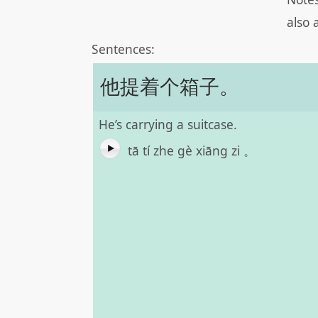
also 
Sentences:
他提着个箱子。
He’s carrying a suitcase.
tā tí zhe gè xiāng zi 。