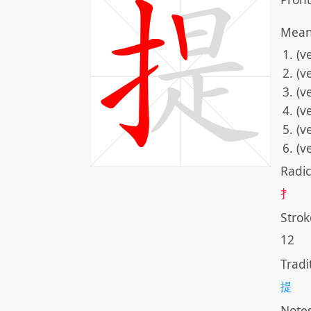
Mean
(v
(ve
(v
(v
(v
(v
Radic
扌
Strok
12
Tradi
提
Note