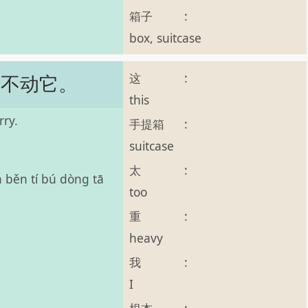
箱子
:
box, suitcase
这
:
提不动它。
this
rry.
手提箱
:
suitcase
太
:
 běn tí bú dòng tā
too
重
:
heavy
我
:
I