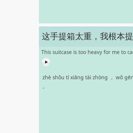
这手提箱太重，我根本
This suitcase is too heavy for me to ca
zhè shǒu tí xiāng tài zhòng ， wǒ gēn
。