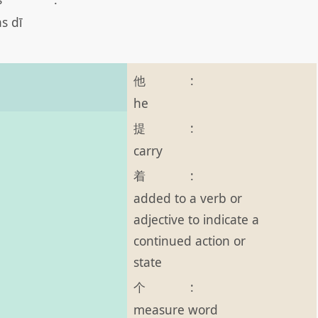
as dī
他
:
he
提
:
carry
着
:
added to a verb or
adjective to indicate a
continued action or
state
个
:
measure word