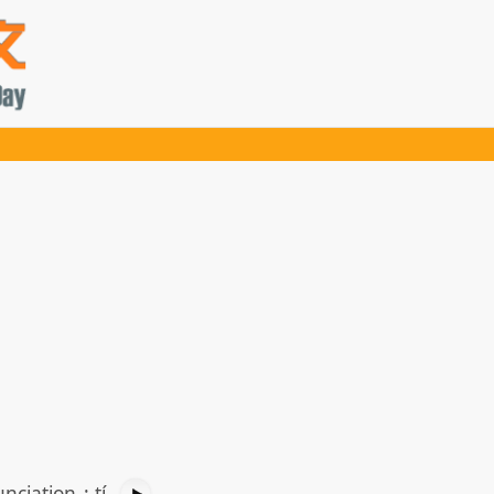
nciation
:
tí