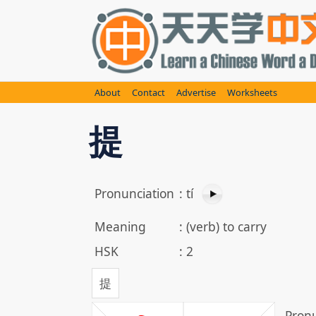
Skip
to
content
About
Contact
Advertise
Worksheets
提
Pronunciation
:
tí
Meaning
:
(verb) to carry
HSK
:
2
提
Pronu