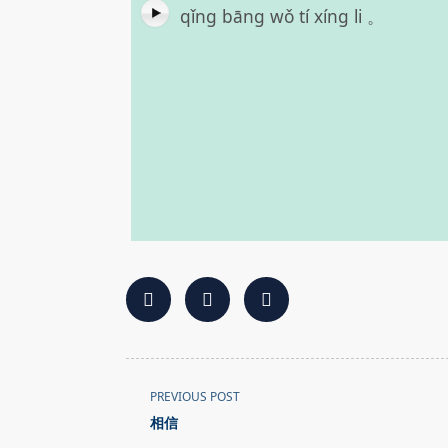
qǐng bāng wǒ tí xíng li 。
<span
PREVIOUS POST
class="nav-
相信
subtitle