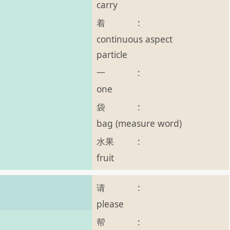
carry
着
:
continuous aspect
particle
一
:
one
袋
:
bag (measure word)
水果
:
fruit
请
:
please
帮
: