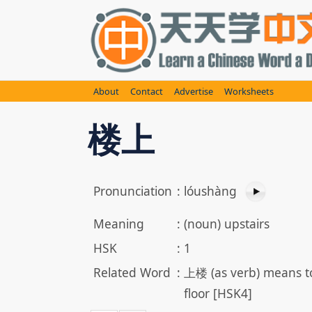
Skip
to
content
About
Contact
Advertise
Worksheets
楼上
Pronunciation
:
lóushàng
Meaning
:
(noun) upstairs
HSK
:
1
Related Word
:
上楼 (as verb) means to 
floor [HSK4]