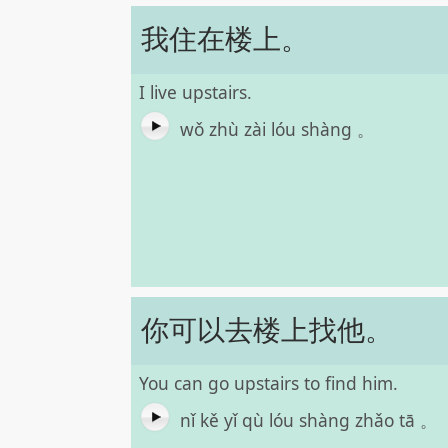
我住在楼上。
I live upstairs.
wǒ zhù zài lóu shàng 。
你可以去楼上找他。
You can go upstairs to find him.
nǐ kě yǐ qù lóu shàng zhǎo tā 。