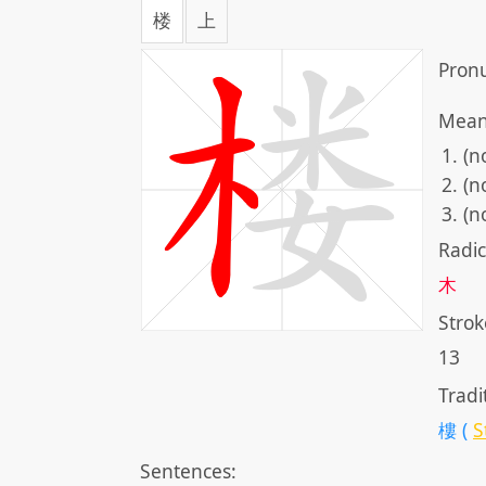
楼
上
Pronu
Mean
(n
(n
(n
Radic
木
Strok
13
Tradi
樓 (
S
Sentences: