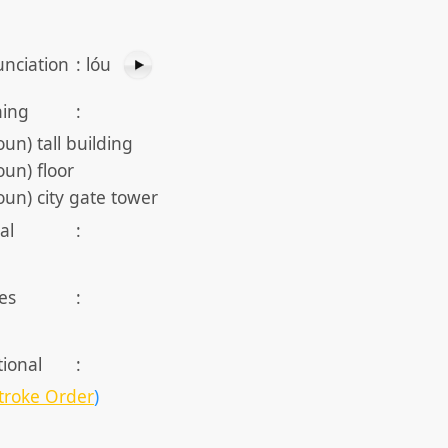
nciation
:
lóu
ing
:
oun) tall building
oun) floor
oun) city gate tower
al
:
es
:
tional
:
troke Order
)